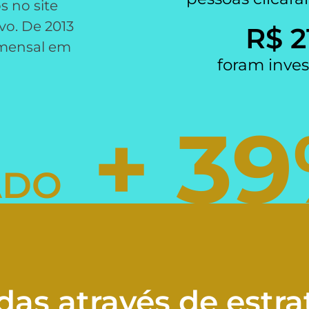
s no site
o. De 2013
R$ 
2
 mensal em
foram inves
+ 
40
ADO
s através de estra