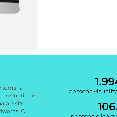
1.99
 tornar a
pessoas visuali
em Curitiba e,
106
ara o site
Adwords. O
pessoas clica