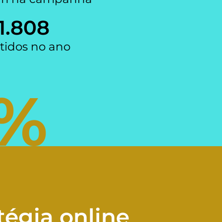
1.809
tidos no ano
%
tégia online