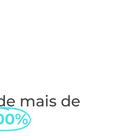
e mais de
00%