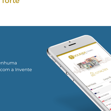
 forte
nenhuma
a com a Invente