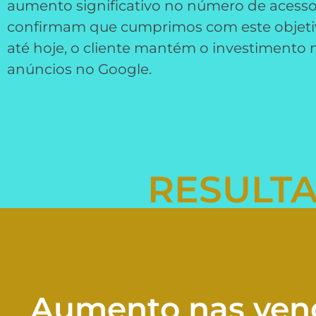
aumento significativo no número de acesso
confirmam que cumprimos com este objetiv
até hoje, o cliente mantém o investimento
anúncios no Google.
RESULT
Aumento nas venda