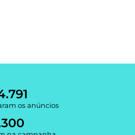
4.816
zaram os anúncios
.302
ram na campanha