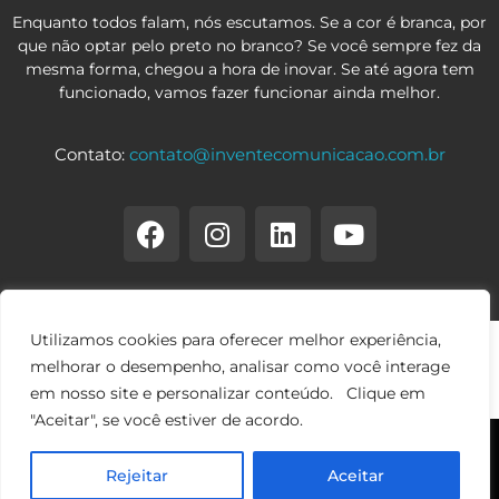
Enquanto todos falam, nós escutamos. Se a cor é branca, por
que não optar pelo preto no branco? Se você sempre fez da
mesma forma, chegou a hora de inovar. Se até agora tem
funcionado, vamos fazer funcionar ainda melhor.
Contato:
contato@inventecomunicacao.com.br
Utilizamos cookies para oferecer melhor experiência,
melhorar o desempenho, analisar como você interage
em nosso site e personalizar conteúdo. Clique em
"Aceitar", se você estiver de acordo.
© 2026 Copyright • Invente Comunicação • Todos os direitos
Rejeitar
Aceitar
reservados