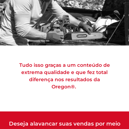
Tudo isso graças a um conteúdo de
extrema qualidade e que fez total
diferença nos resultados da
Oregon®.
Deseja alavancar suas vendas por meio