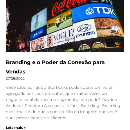
Branding e o Poder da Conexão para
Vendas
27/09/2022
Você sabe por que a Starbucks pode cobrar um valor
agregado em seus produtos, que muitas vezes um
negócio local do mesmo segmento não pode? Dayane
Andrade, Redatora A resposta é fácil: Branding. Branding
nada mais é do que a construção da imagem que você
quer passar para seus clientes.
Leia mais »