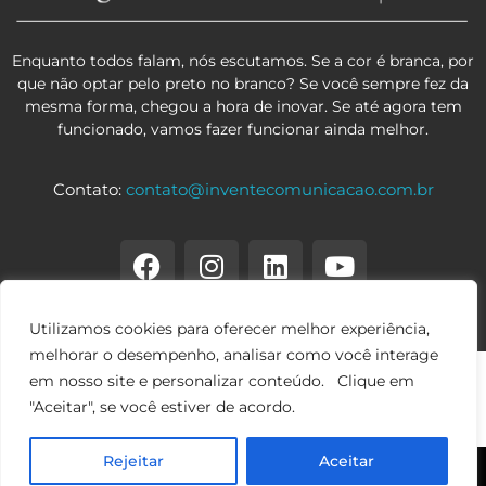
Enquanto todos falam, nós escutamos. Se a cor é branca, por
que não optar pelo preto no branco? Se você sempre fez da
mesma forma, chegou a hora de inovar. Se até agora tem
funcionado, vamos fazer funcionar ainda melhor.
Contato:
contato@inventecomunicacao.com.br
Utilizamos cookies para oferecer melhor experiência,
melhorar o desempenho, analisar como você interage
em nosso site e personalizar conteúdo. Clique em
"Aceitar", se você estiver de acordo.
Rejeitar
Aceitar
© 2026 Copyright • Invente Comunicação • Todos os direitos