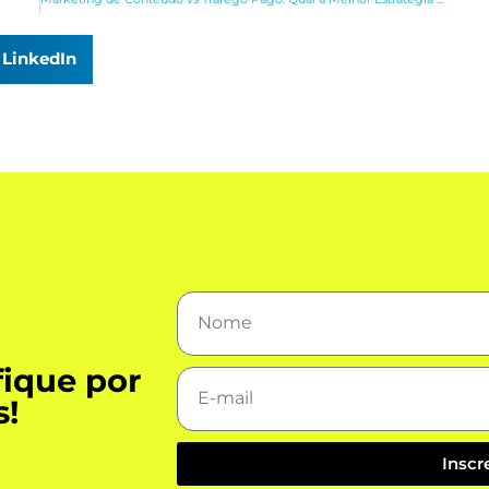
LinkedIn
fique por
s!
Inscr