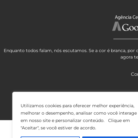
Enquanto todos falam, nós escutamos. Se a cor é branca, por 
agora t
Co
Utilizamos cookies para oferecer melhor experiência,
melhorar o desempenho, analisar como você interage
em nosso site e personalizar conteúdo. Clique em
"Aceitar", se você estiver de acordo.