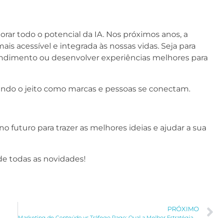
rar todo o potencial da IA. Nos próximos anos, a
is acessível e integrada às nossas vidas. Seja para
 atendimento ou desenvolver experiências melhores para
rmando o jeito como marcas e pessoas se conectam.
 futuro para trazer as melhores ideias e ajudar a sua
de todas as novidades!
PRÓXIMO
Marketing de Conteúdo vs Tráfego Pago: Qual a Melhor Estratégia para o Seu Negócio?