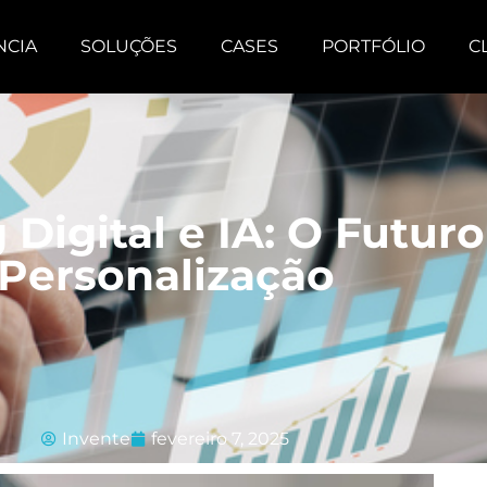
NCIA
SOLUÇÕES
CASES
PORTFÓLIO
C
Digital e IA: O Futuro
Personalização
Invente
fevereiro 7, 2025