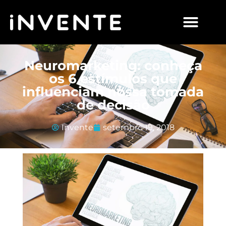
Neuromarketing: conheça
os 6 estímulos que
influenciam nossa tomada
de decisão
Invente
setembro 19, 2018