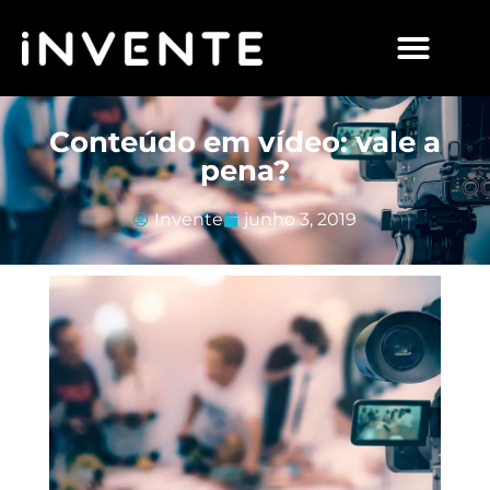
Conteúdo em vídeo: vale a
pena?
Invente
junho 3, 2019