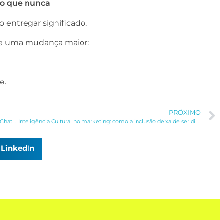
do que nunca
 entregar significado.
 de uma mudança maior:
e.
PRÓXIMO
SEO com IA em 2026: como otimizar conteúdos para Google, ChatGPT e buscas generativas
Inteligência Cultural no marketing: como a inclusão deixa de ser discurso e vira estratégia
LinkedIn