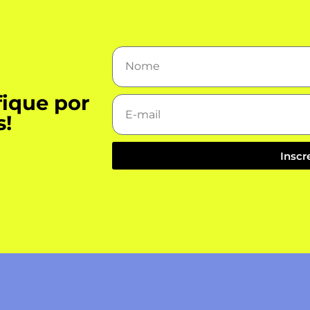
fique por
s!
Inscr