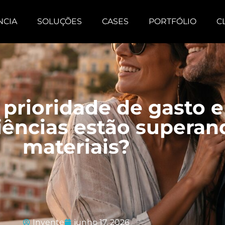
NCIA
SOLUÇÕES
CASES
PORTFÓLIO
C
prioridade de gasto 
iências estão superan
materiais?
Invente
junho 17, 2026