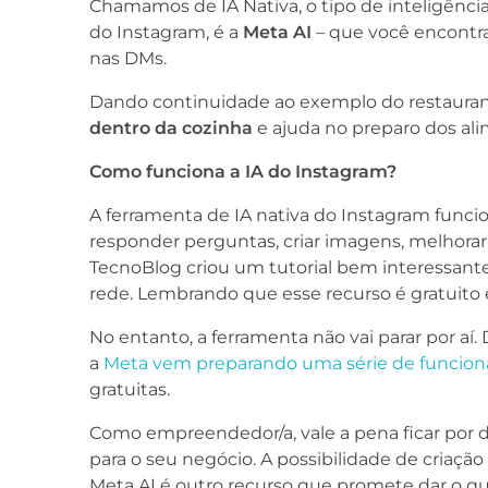
Chamamos de IA Nativa, o tipo de inteligência 
do Instagram, é a
Meta AI
– que você encontra 
nas DMs.
Dando continuidade ao exemplo do restaurant
dentro da cozinha
e ajuda no preparo dos al
Como funciona a IA do Instagram?
A ferramenta de IA nativa do Instagram func
responder perguntas, criar imagens, melhorar 
TecnoBlog criou um tutorial bem interessan
rede. Lembrando que esse recurso é gratuito 
No entanto, a ferramenta não vai parar por a
a
Meta vem preparando uma série de funcion
gratuitas.
Como empreendedor/a, vale a pena ficar por d
para o seu negócio. A possibilidade de criação 
Meta AI é outro recurso que promete dar o qu