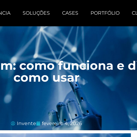
NCIA
SOLUÇÕES
CASES
PORTFÓLIO
C
am: como funciona e d
como usar
Invente
fevereiro 4, 2026