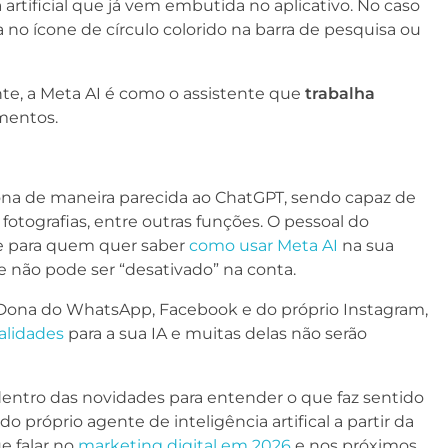
artificial que já vem embutida no aplicativo. No caso
no ícone de círculo colorido na barra de pesquisa ou
e, a Meta AI
é como o assistente que
trabalha
imentos.
iona de maneira parecida ao ChatGPT, sendo capaz de
fotografias, entre outras funções. O pessoal do
te para quem quer saber
como usar Meta AI
na sua
e não pode ser “desativado” na conta.
í. Dona do WhatsApp, Facebook e do próprio Instagram,
alidades
para a sua IA e muitas delas não serão
entro das novidades para entender o que faz sentido
do próprio agente de inteligência artifical a partir da
e falar no
marketing digital em 2026
e nos próximos