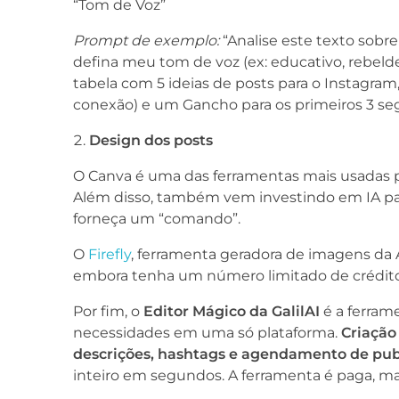
“Tom de Voz”
Prompt de exemplo:
“Analise este texto sobre
defina meu tom de voz (ex: educativo, rebeld
tabela com 5 ideias de posts para o Instagram,
conexão) e um Gancho para os primeiros 3 se
Design dos posts
O Canva é uma das ferramentas mais usadas pa
Além disso, também vem investindo em IA para
forneça um “comando”.
O
Firefly
, ferramenta geradora de imagens da 
embora tenha um número limitado de créditos
Por fim, o
Editor Mágico da
GalilAI
é a ferram
necessidades em uma só plataforma.
Criação 
descrições, hashtags e agendamento de pub
inteiro em segundos. A ferramenta é paga, ma