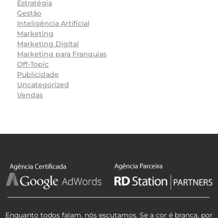
Estratégia
Gestão
Inteligência Artificial
Marketing
Marketing Digital
Marketing para Franquias
Off-Topic
Publicidade
Uncategorized
Vendas
Enquanto todos falam, nós escutamos. Se a cor é branca, por