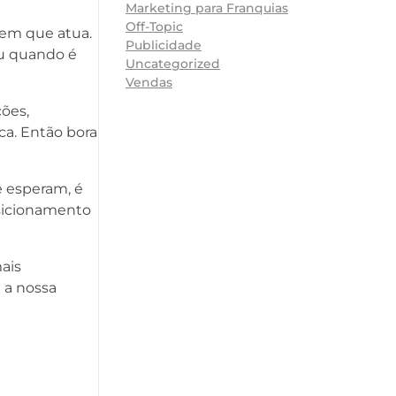
Marketing para Franquias
Off-Topic
em que atua.
Publicidade
ou quando é
Uncategorized
Vendas
ções,
a. Então bora
e esperam, é
osicionamento
ais
 a nossa