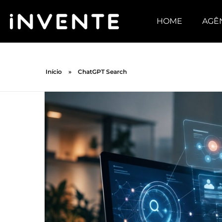
HOME
AGÊ
Início
»
ChatGPT Search