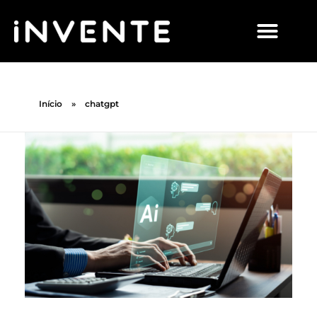
Início
»
chatgpt