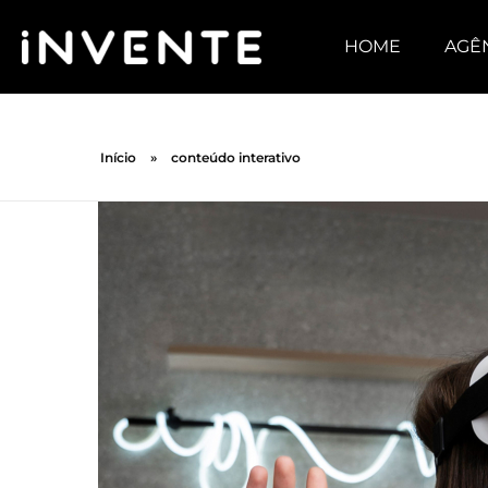
HOME
AGÊ
Início
»
conteúdo interativo