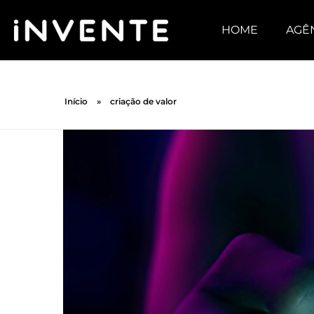
HOME
AGÊ
Início
»
criação de valor