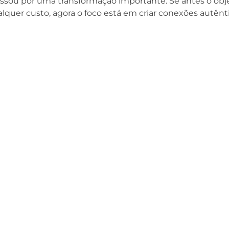
ssou por uma transformação importante. Se antes o obje
quer custo, agora o foco está em criar conexões autênt