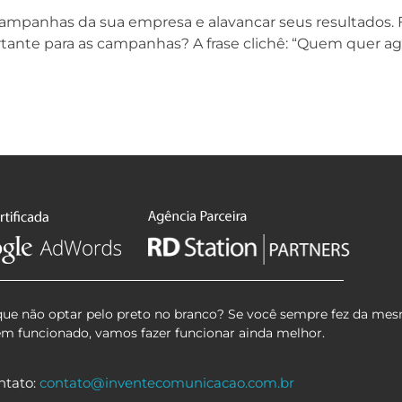
 campanhas da sua empresa e alavancar seus resultados. 
rtante para as campanhas? A frase clichê: “Quem quer ag
que não optar pelo preto no branco? Se você sempre fez da mes
em funcionado, vamos fazer funcionar ainda melhor.
ntato:
contato@inventecomunicacao.com.br