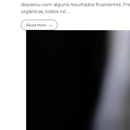
deparou com alguns resultados frustrantes. F
orgânicas, todos nó ...
Read More