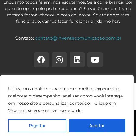
Enquanto todos falam, nós escutamos. Se a cor é branca, por
que não optar pelo preto no branco? Se você sempre fez da
mesma forma, chegou a hora de inovar. Se até agora tem
funcionado, vamos fazer funcionar ainda melhor.
Contato:
contato@inventecomunicacao.com.br
Utilizamos cookies para oferecer melhor experiência,
melhorar o desempenho, analisar como você interage
em nosso site e personalizar conteúdo. Clique em
"Aceitar", se você estiver de acordo.
© 2026 Copyright • Invente Comunicação • Todos os direitos
Rejeitar
Aceitar
reservados