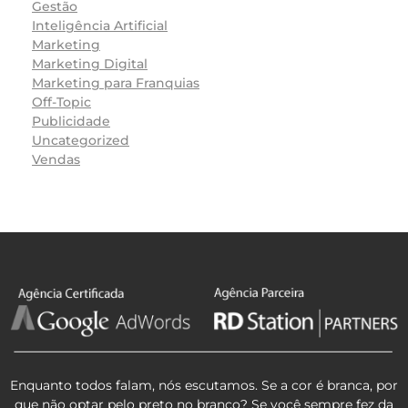
Gestão
Inteligência Artificial
Marketing
Marketing Digital
Marketing para Franquias
Off-Topic
Publicidade
Uncategorized
Vendas
Enquanto todos falam, nós escutamos. Se a cor é branca, por
que não optar pelo preto no branco? Se você sempre fez da