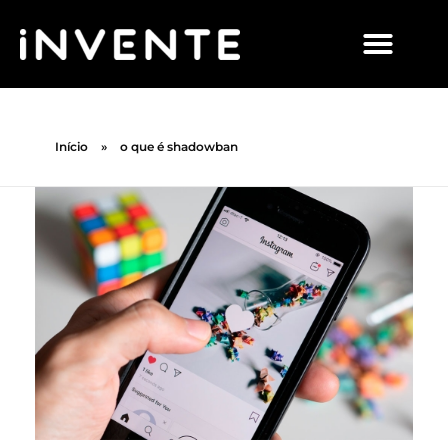
Início
»
o que é shadowban