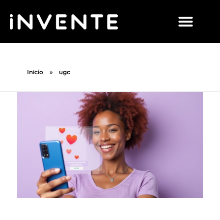
Início
»
ugc