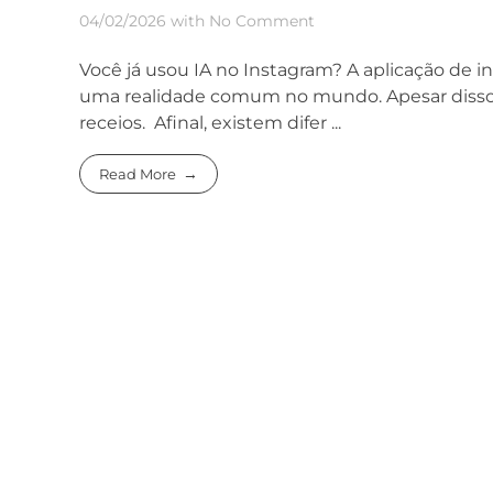
04/02/2026
with
No Comment
Você já usou IA no Instagram? A aplicação de int
uma realidade comum no mundo. Apesar disso, a
receios. Afinal, existem difer ...
Read More