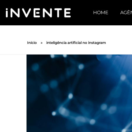
HOME
AGÊ
Início
»
inteligência artificial no instagram